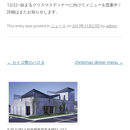
12/22~始まるクリスマスディナーに向けてメニューを思案中！
詳細はまたお知らせします。
This entry was posted in
ニュース
on
2017年11月27日
by
admin
.
Post navigation
←
セイコ蟹のパスタ
christmas dinner menu
→
〒914-0814 福井県敦賀市木崎51-24-1