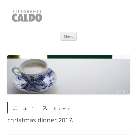
RISTORANTE CALDO
福井県敦賀市
Skip to content
Menu
christmas dinner 2017.