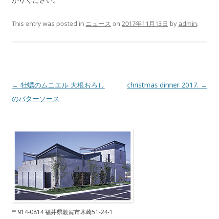
This entry was posted in
ニュース
on
2017年11月13日
by
admin
.
Post navigation
←
牡蠣のムニエル 大根おろし
christmas dinner 2017.
→
のバターソース
〒914-0814 福井県敦賀市木崎51-24-1