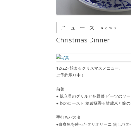
Christmas Dinner
12/22~始まるクリスマスメニュー。
ご予約承り中！
前菜
● 帆立貝のグリルと冬野菜 ビーツのソー
● 鮑のロースト 穂紫蘇香る雑穀米と鮑
手打ちパスタ
●白身魚を使ったタリオリーニ 焦しバタ