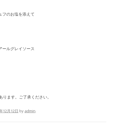
ュフのお塩を添えて
アールグレイソース
あります。ご了承ください。
3年12月12日
by
admin
.