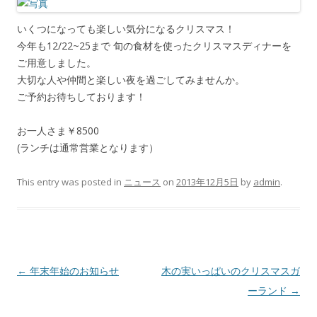
いくつになっても楽しい気分になるクリスマス！
今年も12/22~25まで 旬の食材を使ったクリスマスディナーを
ご用意しました。
大切な人や仲間と楽しい夜を過ごしてみませんか。
ご予約お待ちしております！
お一人さま￥8500
(ランチは通常営業となります）
This entry was posted in
ニュース
on
2013年12月5日
by
admin
.
Post navigation
←
年末年始のお知らせ
木の実いっぱいのクリスマスガ
ーランド
→