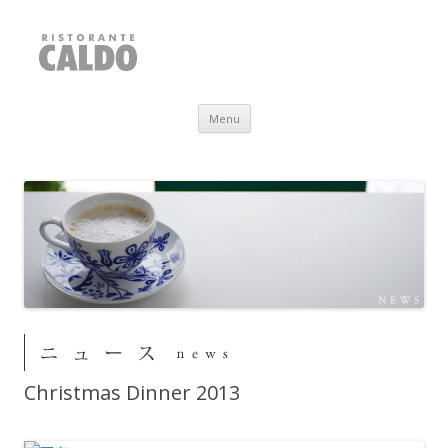
RISTORANTE CALDO
福井県敦賀市
Skip to content
Menu
Christmas Dinner 2013