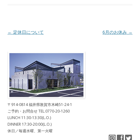
Post navigation
←
定休日について
6月のお休み
→
〒914-0814 福井県敦賀市木崎51-24-1
ご予約・お問合せ TEL.0770-20-1260
LUNCH 11:30-13:30(L.O.)
DINNER 17:30-20:00(L.O.)
休日／毎週水曜、第一火曜