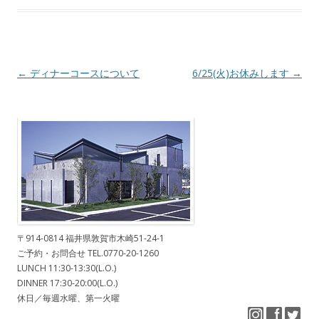
Post navigation
←
ディナーコースについて
6/25(火)お休みします
→
〒914-0814 福井県敦賀市木崎51-24-1
ご予約・お問合せ TEL.0770-20-1260
LUNCH 11:30-13:30(L.O.)
DINNER 17:30-20:00(L.O.)
休日／毎週水曜、第一火曜