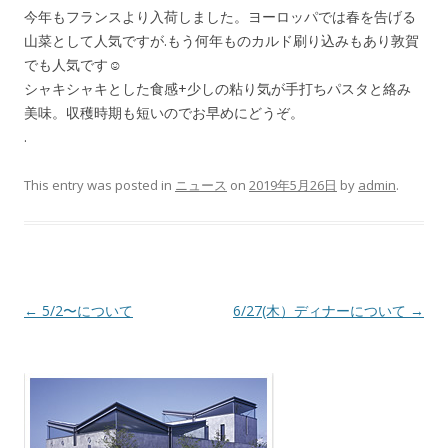
今年もフランスより入荷しました。ヨーロッパでは春を告げる
山菜として人気ですが.もう何年ものカルド刷り込みもあり敦賀
でも人気です☺︎︎
シャキシャキとした食感+少しの粘り気が手打ちパスタと絡み
美味。収穫時期も短いのでお早めにどうぞ。
.
This entry was posted in
ニュース
on
2019年5月26日
by
admin
.
Post navigation
←
5/2〜について
6/27(木）ディナーについて
→