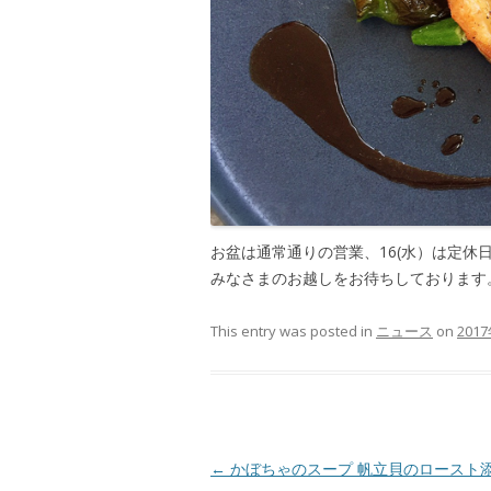
お盆は通常通りの営業、16(水）は定休
みなさまのお越しをお待ちしております
This entry was posted in
ニュース
on
201
Post navigation
←
かぼちゃのスープ 帆立貝のロースト