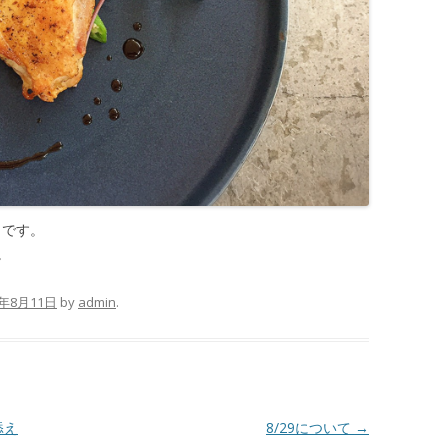
日です。
。
7年8月11日
by
admin
.
添え
8/29について
→