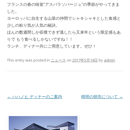
フランスの春の味覚”アスパラソバージュ”の季節がやってきま
した。
ヨーロッパに自生する山菜の仲間でシャキシャキとした食感と
少しの粘り気が人気の秘訣。
ほんの数週間しか収穫できず逃したら又来年という限定感もあ
りで もう食べるしかないですね！！
ランチ、ディナー共にご用意しています。ぜひ！
This entry was posted in
ニュース
on
2017年5月14日
by
admin
.
Post navigation
←
ハハノヒ ディナーのご案内
晴明の朝市について
→