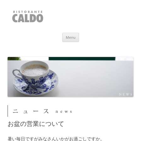
RISTORANTE CALDO
福井県敦賀市
Skip to content
Menu
お盆の営業について
暑い毎日ですがみなさんいかがお過ごしですか。