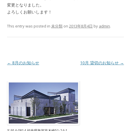
変更となりました。
よろしくお願いします！
This entry was posted in
未分類
on
2013年8月4日
by
admin
.
Post navigation
←
8月のお知らせ
10月 貸切のお知らせ
→
〒914-0814 福井県敦賀市木崎51-24-1